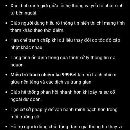
Xác định ranh giới giữa lỗi hệ thống và yếu tố phát sinh
từ bên ngoài.
Giúp người dùng hiểu rõ thông tin hiển thị chỉ mang tính
tham khảo theo thời điểm.
Hạn chế tranh chấp khi dữ liệu thay đổi do tốc độ cập
nhật khác nhau.
Tăng tính ổn định trong quá trình xử lý thông tin đa
nguồn.
Miễn trừ trách nhiệm tại 999Bet
làm rõ trách nhiệm
giữa nền tảng và các dịch vụ trung gian.
Giúp hệ thống phản hồi nhanh hơn khi xảy ra sự cố
ngoài dự đoán.
Tạo cơ sở pháp lý để vận hành minh bạch hơn trong
môi trường số.
Hỗ trợ người dùng chủ động đánh giá thông tin thay vì