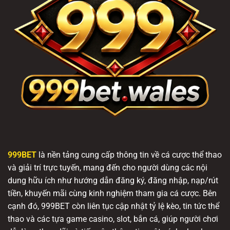
999BET
là nền tảng cung cấp thông tin về cá cược thể thao
và giải trí trực tuyến, mang đến cho người dùng các nội
dung hữu ích như hướng dẫn đăng ký, đăng nhập, nạp/rút
tiền, khuyến mãi cùng kinh nghiệm tham gia cá cược. Bên
cạnh đó, 999BET còn liên tục cập nhật tỷ lệ kèo, tin tức thể
thao và các tựa game casino, slot, bắn cá, giúp người chơi