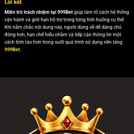
Lời kết
Miễn trừ trách nhiệm tại 999Bet
giúp làm rõ cách hệ thống
vận hành và giới hạn hỗ trợ trong từng tình huống cụ thể.
Khi nắm chắc nội dung này, người dùng sẽ dễ dàng chủ
động hơn, hạn chế hiểu nhầm và tiếp cận thông tin một
cách tỉnh táo hơn trong suốt quá trình sử dụng nền tảng
999Bet
.