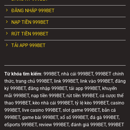
ĐĂNG NHẬP 999BET
NẠP TIỀN 999BET
RÚT TIỀN 999BET
TẢI APP 999BET
Từ khóa tìm kiếm
: 999BET, nhà cái 999BET, 999BET chính
thức, trang chủ 999BET, link 999BET, link vào 999BET, đăng
ký 999BET, đăng nhập 999BET, tải app 999BET, khuyến
mãi 999BET, nạp tiền 999BET, rút tiền 999BET, cá cược thể
thao 999BET, kèo nhà cái 999BET, tỷ lệ kèo 999BET, casino
999BET, live casino 999BET, slot game 999BET, bắn cá
999BET, game bài 999BET, xổ số 999BET, đá gà 999BET,
eSports 999BET, review 999BET, đánh giá 999BET, 999BET