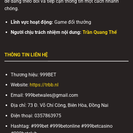
dễ dàng theo dõi và tiếp cận thông tin một cách nhanh
chóng.
Lĩnh vực hoạt động:
Game đổi thưởng
Người chịu trách nhiệm nội dung:
Trần Quang Thế
THÔNG TIN LIÊN HỆ
Thương hiệu: 999BET
Website:
https://trbb.nl
Email:
999betwales@gmail.com
Địa chỉ: 73 Đ. Võ Chí Công, Biên Hòa, Đồng Nai
Điện thoại: 0357863975
Hashtag: #999bet #999betonline #999betcasino