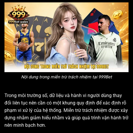
Nội dung trong miễn trừ trách nhiệm tại 999Bet
Trong môi trường số, dữ liệu và hành vi người dùng thay
đổi liên tục nên cần có một khung quy định để xác định rõ
phạm vi xử lý của hệ thống. Miễn trừ trách nhiệm được xây
dựng nhằm giảm hiểu nhầm và giúp quá trình vận hành trở
nên minh bạch hơn.