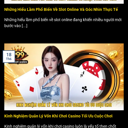
Những Hiểu Lầm Phổ Biến Về Slot Online Và Góc Nhìn Thực Tế
Những hiểu lầm phổ biến về slot online đang khiến nhiều người mới
bước vào [...]
18
Th6
Kinh Nghiệm Quản Lý Vốn Khi Chơi Casino Tối Ưu Cuộc Chơi
Kinh nghiệm quản lý vốn khi chơi casino luôn là yếu tố then chốt