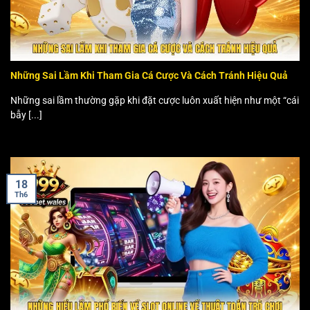
Những Sai Lầm Khi Tham Gia Cá Cược Và Cách Tránh Hiệu Quả
Những sai lầm thường gặp khi đặt cược luôn xuất hiện như một “cái
bẫy [...]
18
Th6