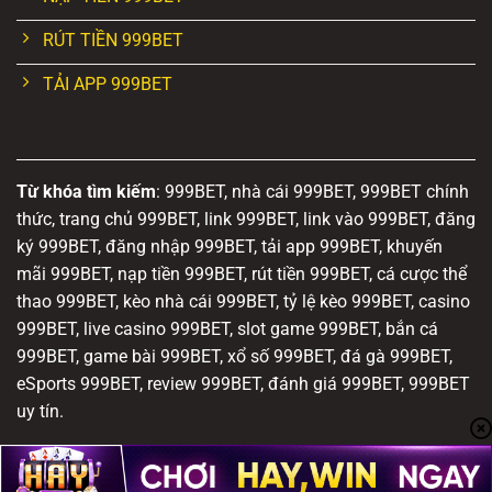
RÚT TIỀN 999BET
TẢI APP 999BET
Từ khóa tìm kiếm
: 999BET, nhà cái 999BET, 999BET chính
thức, trang chủ 999BET, link 999BET, link vào 999BET, đăng
ký 999BET, đăng nhập 999BET, tải app 999BET, khuyến
mãi 999BET, nạp tiền 999BET, rút tiền 999BET, cá cược thể
thao 999BET, kèo nhà cái 999BET, tỷ lệ kèo 999BET, casino
999BET, live casino 999BET, slot game 999BET, bắn cá
999BET, game bài 999BET, xổ số 999BET, đá gà 999BET,
eSports 999BET, review 999BET, đánh giá 999BET, 999BET
uy tín.