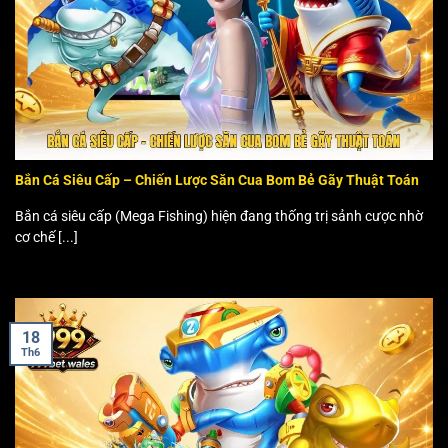
Bắn Cá Siêu Cấp – Chiến Lược Săn Cua Bom Bẻ Gãy Thuật Toán
Bắn cá siêu cấp (Mega Fishing) hiện đang thống trị sảnh cược nhờ
cơ chế [...]
18
Th6