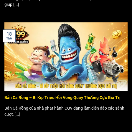
giúp [...]
18
Th6
Bắn Cá Rồng – Bí Kíp Triệu Hồi Vòng Quay Thưởng Cực Giá Trị
Bắn Cá Rồng của nhà phát hành CQ9 đang làm điên đảo các sảnh
cược [...]