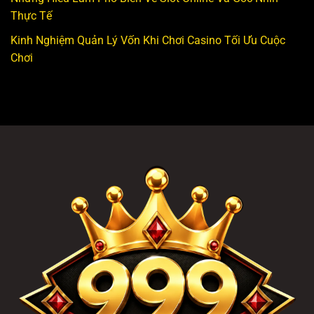
Thực Tế
Kinh Nghiệm Quản Lý Vốn Khi Chơi Casino Tối Ưu Cuộc
Chơi