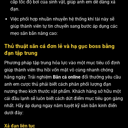
cấp tốc độ bơi của sinh vật, giúp anh em dễ dàng xả
đạn.
Việc phối hợp nhuần nhuyễn hệ thống khí tài này sẽ
giúp thành viên tự tin chuyển sang bước áp dụng các
mẹo săn bắn nâng cao:
Thủ thuật săn cá đơn lẻ và hạ gục boss bằng
đạn tập trung
Phương pháp tập trung hỏa lực vào một mục tiêu cố định
giúp thành viên thu hồi vốn mặt vô cùng nhanh chóng
hằng ngày. Trải nghiệm
Bắn cá online
đổi thưởng yêu cầu
anh em cược thủ phải biết cách phân phối lượng đạn
nương theo kích thước vật phẩm. Khách hàng sở hữu một
cái đầu lạnh sẽ luôn biết cách dứt điểm mục tiêu gọn gàng
nhất. Hãy áp dụng ngay năm tuyệt kỹ săn bắn kinh điển
dưới đây:
Xả đạn liên tục