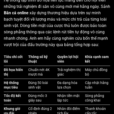
Hệ thống lập trình đồ họa liên tục mang đến cho hội viên
những trải nghiệm đi săn vô cùng mới mẻ hằng ngày. Sảnh
Bắn cá online
xây dựng thương hiệu dựa trên sự minh
bạch tuyệt đối về lượng máu và mức chi trả của từng loài
sinh vật. Dòng tiền mặt của cược thủ luôn được bảo toàn
sòng phẳng thông qua các lệnh rút tiền tự động vô cùng
nhanh chóng. Anh em hãy cùng nghiên cứu bốn thế mạnh
vượt trội của đấu trường này qua bảng tổng hợp sau:
Tiêu chí cốt
Thông số kỹ
Quyền lợi hội
Khía cạnh cam
lõi
thuật
viên
kết
Đồ họa hiển
Chuẩn nét 4K
Trải nghiệm thị
Máy chủ đồng
thị
mượt mà
giác
bộ
Hệ thống
Đúng 50 loài
Đa dạng hóa
Cập nhật hằng
mục tiêu
sinh vật
lựa chọn
tuần
Tốc độ kết
Đúng mốc 3
Nhận tiền mặt
Sòng phẳng
toán
giây sau
lập tức
công khai
Khung giờ
Cố định đúng 2
Nhân đôi điểm
Thanh khoản
ưu đãi
phiên
tích lũy
cấp tốc