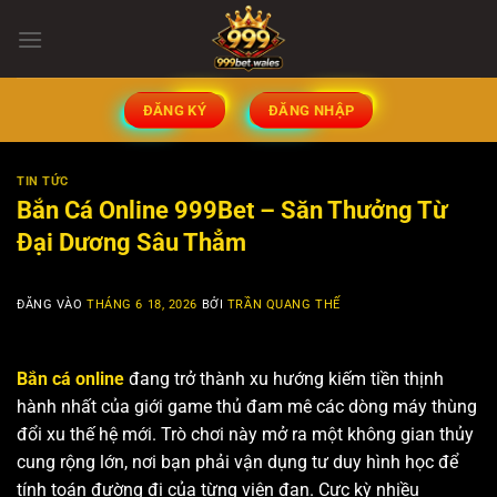
Bỏ
qua
nội
dung
ĐĂNG KÝ
ĐĂNG NHẬP
TIN TỨC
Bắn Cá Online 999Bet – Săn Thưởng Từ
Đại Dương Sâu Thẳm
ĐĂNG VÀO
THÁNG 6 18, 2026
BỞI
TRẦN QUANG THẾ
Bắn cá online
đang trở thành xu hướng kiếm tiền thịnh
hành nhất của giới game thủ đam mê các dòng máy thùng
đổi xu thế hệ mới. Trò chơi này mở ra một không gian thủy
cung rộng lớn, nơi bạn phải vận dụng tư duy hình học để
tính toán đường đi của từng viên đạn. Cực kỳ nhiều