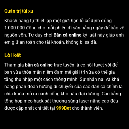
Quản trị túi xu
Khách hàng tự thiết lập một giới hạn lỗ cố định đúng
1.000.000 đồng cho mỗi phiên đi săn hằng ngày để bảo vệ
nguồn vốn. Tư duy chơi
Bắn cá online
kỷ luật này giúp anh
em giữ an toàn cho tài khoản, không bị sa đà.
Lời kết
Tham gia
bắn cá online
trực tuyến là cơ hội tuyệt vời để
bạn vừa thỏa mãn niềm đam mê giải trí vừa có thể gia
tăng thu nhập một cách thông minh. Sự nhẫn nại và khả
năng phán đoán hướng di chuyển của các đàn cá chính là
chìa khóa mở ra cánh cổng kho báu đại dương. Các bảng
tổng hợp mẹo hack sát thương súng laser nâng cao đều
được cập nhật chi tiết tại
999Bet
cho thành viên.