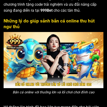
chương trình tặng code trải nghiệm và ưu đãi nâng cấp
súng đang diễn ra tại
999Bet
cho các tân thủ.
Những lý do giúp sảnh bắn cá online thu hút
ngư thủ
Bắn cá online với thưởng lớn và lối chơi chơi đỉnh cao