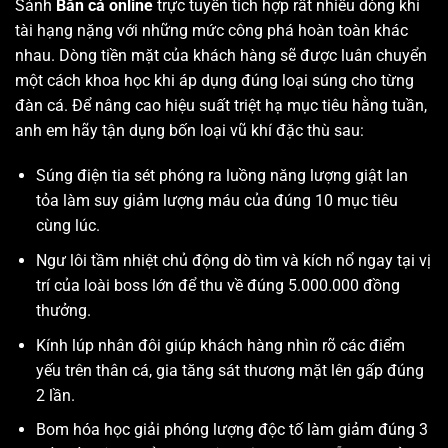
Sảnh
Bắn cá online
trực tuyến tích hợp rất nhiều dòng khí
tài hạng nặng với những mức công phá hoàn toàn khác
nhau. Dòng tiền mặt của khách hàng sẽ được luân chuyển
một cách khoa học khi áp dụng đúng loại súng cho từng
đàn cá. Để nâng cao hiệu suất triệt hạ mục tiêu hằng tuần,
anh em hãy tận dụng bốn loại vũ khí đặc thù sau:
Súng điện tia sét phóng ra luồng năng lượng giật lan
tỏa làm suy giảm lượng máu của đúng 10 mục tiêu
cùng lúc.
Ngư lôi tầm nhiệt chủ động dò tìm và kích nổ ngay tại vị
trí của loài boss lớn để thu về đúng 5.000.000 đồng
thưởng.
Kính lúp nhân đôi giúp khách hàng nhìn rõ các điểm
yếu trên thân cá, gia tăng sát thương mặt lên gấp đúng
2 lần.
Bom hóa học giải phóng lượng độc tố làm giảm đúng 3