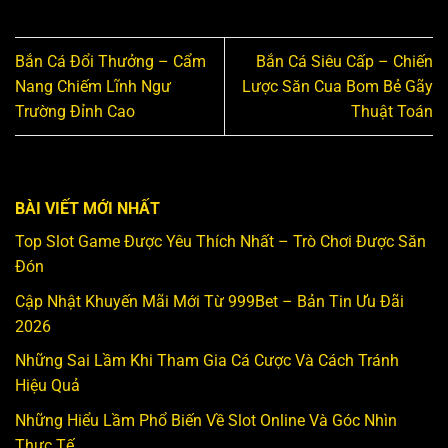
Bắn Cá Đổi Thưởng – Cẩm
Bắn Cá Siêu Cấp – Chiến
Nang Chiếm Lĩnh Ngư
Lược Săn Cua Bom Bẻ Gãy
Trường Đỉnh Cao
Thuật Toán
BÀI VIẾT MỚI NHẤT
Top Slot Game Được Yêu Thích Nhất – Trò Chơi Được Săn
Đón
Cập Nhật Khuyến Mãi Mới Từ 999Bet – Bản Tin Ưu Đãi
2026
Những Sai Lầm Khi Tham Gia Cá Cược Và Cách Tránh
Hiệu Quả
Những Hiểu Lầm Phổ Biến Về Slot Online Và Góc Nhìn
Thực Tế