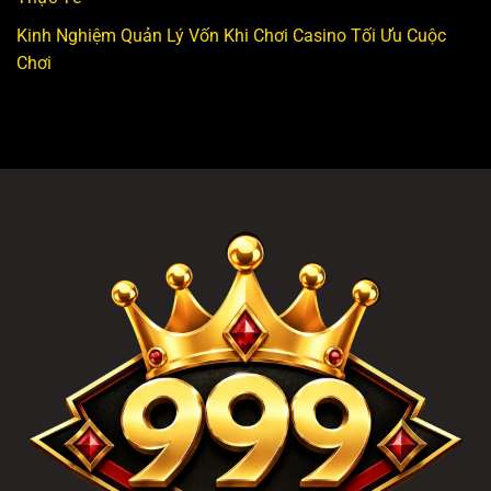
Kinh Nghiệm Quản Lý Vốn Khi Chơi Casino Tối Ưu Cuộc
Chơi