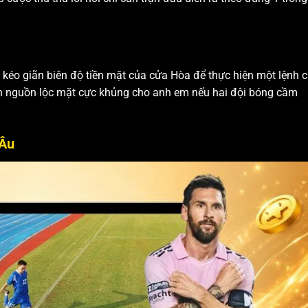
 kéo giãn biên độ tiền mặt của cửa Hòa để thực hiện một lệnh 
gân nguồn lộc mặt cực khủng cho anh em nếu hai đội bóng cầm
 Âu