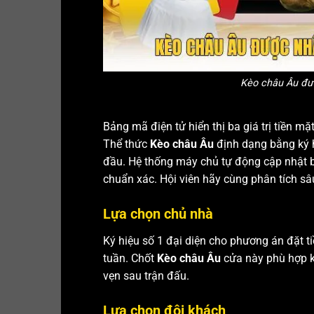
Kèo châu Âu đượ
Bảng mã điện tử hiển thị ba giá trị tiền m
Thể thức
Kèo châu Âu
định dạng bằng ký h
đầu. Hệ thống máy chủ tự động cập nhật b
chuẩn xác. Hội viên hãy cùng phân tích sâu
Lựa chọn chủ nhà
Ký hiệu số 1 đại diện cho phương án đặt t
tuần. Chốt
Kèo châu Âu
cửa này phù hợp kh
vẹn sau trận đấu.
Lựa chọn đội khách