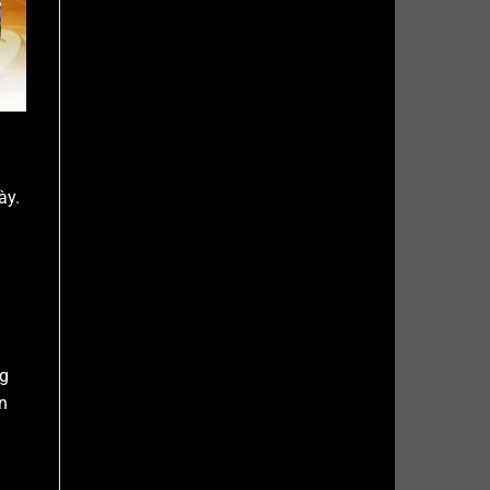
ày.
ng
n