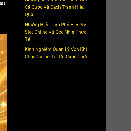
et
Cá Cược Và Cách Tránh Hiệu
Quả
Những Hiểu Lầm Phổ Biến Về
Slot Online Và Góc Nhìn Thực
Tế
Kinh Nghiệm Quản Lý Vốn Khi
Chơi Casino Tối Ưu Cuộc Chơi