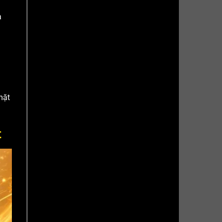
a
mặt
t