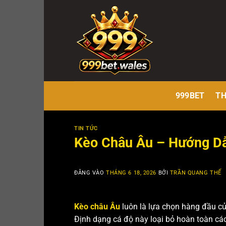
Bỏ
qua
nội
dung
999BET
TH
TIN TỨC
Kèo Châu Âu – Hướng Dẫ
ĐĂNG VÀO
THÁNG 6 18, 2026
BỞI
TRẦN QUANG THẾ
Kèo châu Âu
luôn là lựa chọn hàng đầu củ
Định dạng cá độ này loại bỏ hoàn toàn các