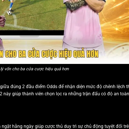
lý vốn cho ba cửa cược hiệu quả hơn
 giữa đúng 2 đầu điểm Odds để nhận diện mức độ chênh lệch t
1×2 này giúp thành viên chọn lọc ra những trận đấu có độ an toà
êm ngặt hằng ngày giúp cược thủ duy trì sự chủ động tuyệt đối tr