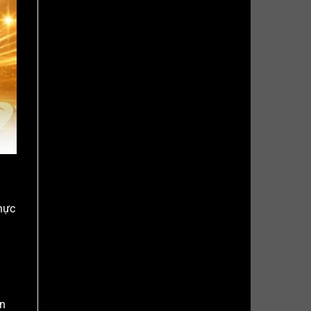
hực
n
ên