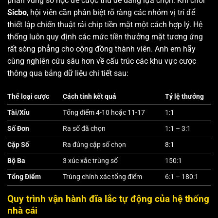
phân vùng số học để cược thủ dễ dàng lựa chọn. Khi chơi
Sicbo
, hội viên cần phân biệt rõ ràng các nhóm vị trí để
thiết lập chiến thuật rải chip tiền mặt một cách hợp lý. Hệ
thống luôn quy định các mức tiền thưởng mặt tương ứng
rất sòng phẳng cho cộng đồng thành viên. Anh em hãy
cùng nghiên cứu sâu hơn về cấu trúc các khu vực cược
thông qua bảng dữ liệu chi tiết sau:
Thể loại cược
Cách tính kết quả
Tỷ lệ thưởng
Tài/Xỉu
Tổng điểm 4-10 hoặc 11-17
1:1
Số Đơn
Ra số đã chọn
1:1 – 3:1
Cặp Số
Ra đúng cặp số chọn
8:1
Bộ Ba
3 xúc xắc trùng số
150:1
Tổng Điểm
Trúng chính xác tổng điểm
6:1 – 180:1
Quy trình vận hành đĩa lắc tự động của hệ thống
nhà cái