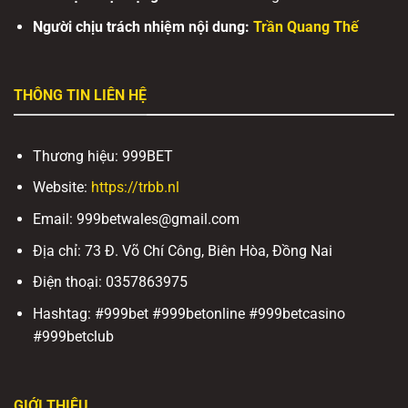
Người chịu trách nhiệm nội dung:
Trần Quang Thế
THÔNG TIN LIÊN HỆ
Thương hiệu: 999BET
Website:
https://trbb.nl
Email:
999betwales@gmail.com
Địa chỉ: 73 Đ. Võ Chí Công, Biên Hòa, Đồng Nai
Điện thoại: 0357863975
Hashtag: #999bet #999betonline #999betcasino
#999betclub
GIỚI THIỆU