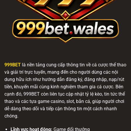
999BET
là nền tảng cung cấp thông tin về cá cược thể thao
và giải trí trực tuyến, mang đến cho người dùng các nội
dung hữu ích như hướng dẫn đăng ký, đăng nhập, nạp/rút
tiền, khuyến mãi cùng kinh nghiệm tham gia cá cược. Bên
cạnh đó, 999BET còn liên tục cập nhật tỷ lệ kèo, tin tức thể
thao và các tựa game casino, slot, bắn cá, giúp người chơi
dễ dàng theo dõi và tiếp cận thông tin một cách nhanh
chóng.
Lĩnh vực hoạt động:
Game đổi thưởng