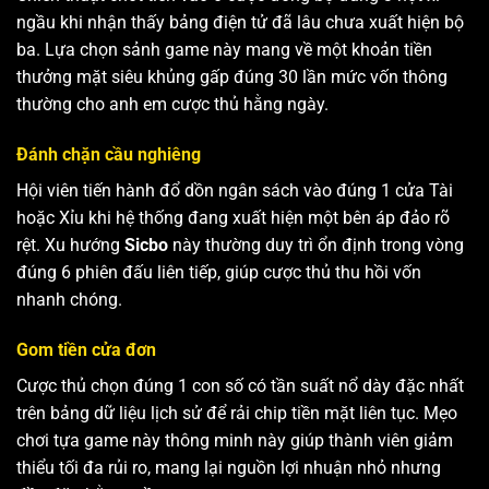
ngầu khi nhận thấy bảng điện tử đã lâu chưa xuất hiện bộ
ba. Lựa chọn sảnh game này mang về một khoản tiền
thưởng mặt siêu khủng gấp đúng 30 lần mức vốn thông
thường cho anh em cược thủ hằng ngày.
Đánh chặn cầu nghiêng
Hội viên tiến hành đổ dồn ngân sách vào đúng 1 cửa Tài
hoặc Xỉu khi hệ thống đang xuất hiện một bên áp đảo rõ
rệt. Xu hướng
Sicbo
này thường duy trì ổn định trong vòng
đúng 6 phiên đấu liên tiếp, giúp cược thủ thu hồi vốn
nhanh chóng.
Gom tiền cửa đơn
Cược thủ chọn đúng 1 con số có tần suất nổ dày đặc nhất
trên bảng dữ liệu lịch sử để rải chip tiền mặt liên tục. Mẹo
chơi tựa game này thông minh này giúp thành viên giảm
thiểu tối đa rủi ro, mang lại nguồn lợi nhuận nhỏ nhưng